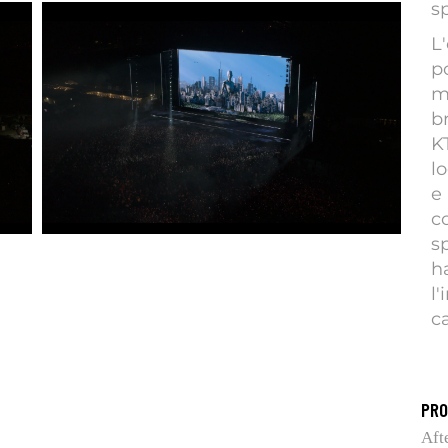
s
L
p
m
b
K
lo
e
c
s
h
l'
c
PRO
Afte