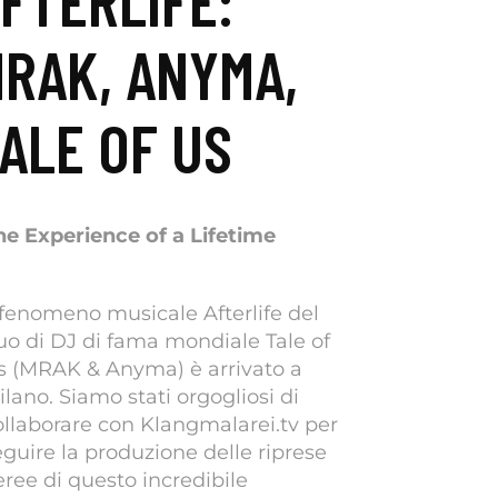
FTERLIFE:
RAK, ANYMA,
ALE OF US
he Experience of a Lifetime
l fenomeno musicale Afterlife del
uo di DJ di fama mondiale Tale of
s (MRAK & Anyma) è arrivato a
lano. Siamo stati orgogliosi di
ollaborare con Klangmalarei.tv per
eguire la produzione delle riprese
eree di questo incredibile