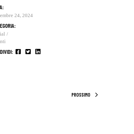
A:
tembre 24, 2024
EGORIA:
ial
nti
DIVIDI:
PROSSIMO