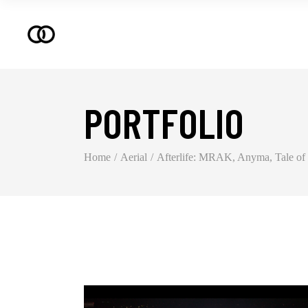
PORTFOLIO
Home
Aerial
Afterlife: MRAK, Anyma, Tale of