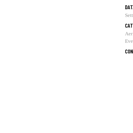
DAT
Set
CAT
Aer
Eve
CON