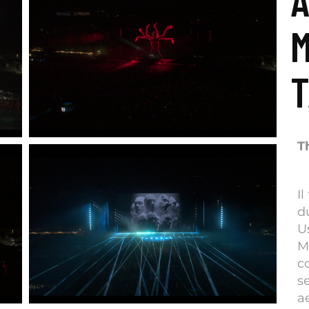
A
M
T
T
I
d
U
Mi
c
s
a